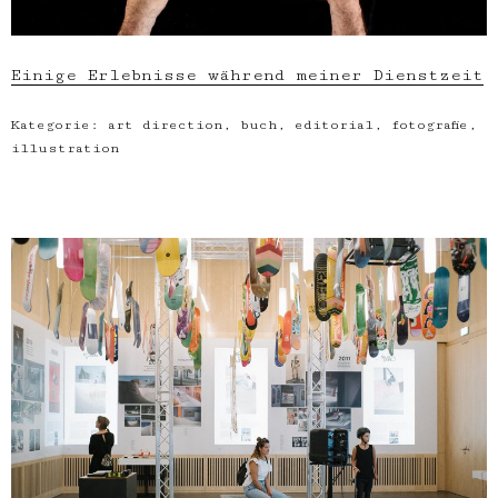
Einige Erlebnisse während meiner Dienstzeit
Kategorie:
art direction
,
buch
,
editorial
,
fotografie
,
illustration