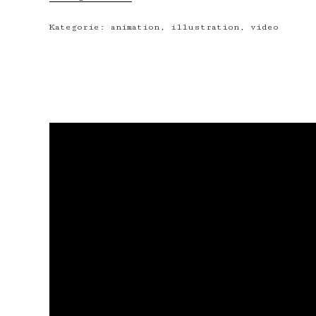
Kategorie:
animation
,
illustration
,
video